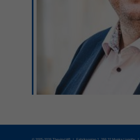
© 2005-2026 Thevinyl AB
|
Fabriksgatan 1, 266 32 Munka Ljungby
|