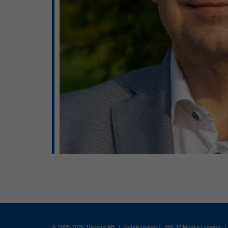
© 2005-2026 Thevinyl AB
|
Fabriksgatan 1, 266 32 Munka Ljungby
|