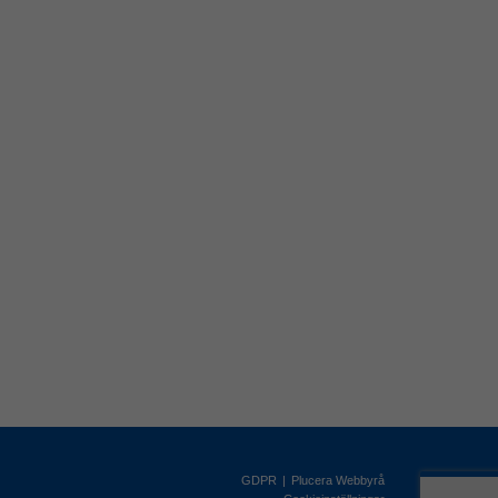
GDPR
|
Plucera
Webbyrå