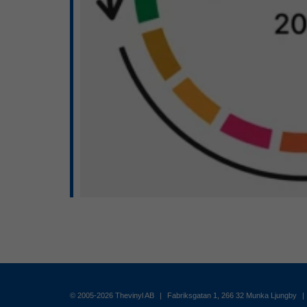
© 2005-2026 Thevinyl AB
|
Fabriksgatan 1, 266 32 Munka Ljungby
|