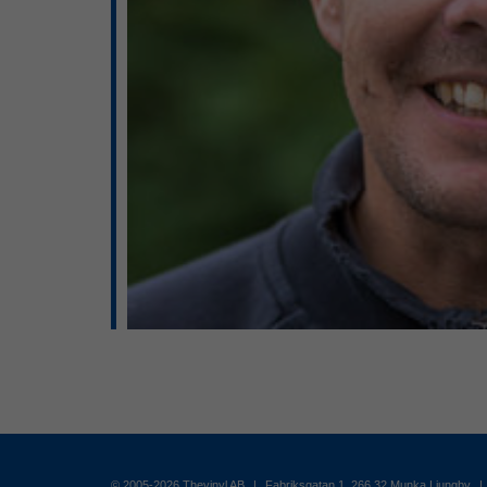
© 2005-2026 Thevinyl AB
|
Fabriksgatan 1, 266 32 Munka Ljungby
|