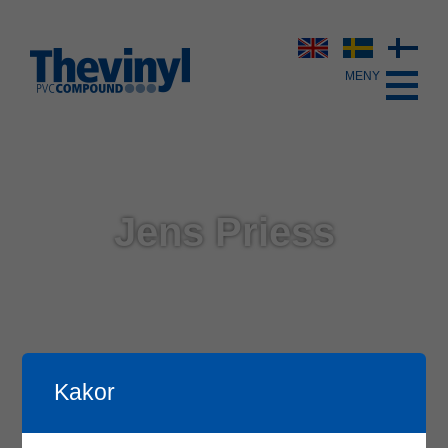
Jens Priess
Kakor