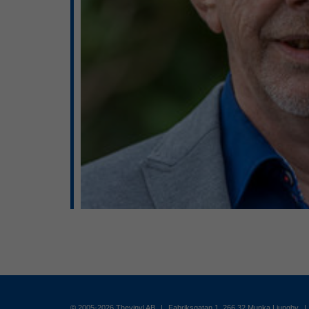
© 2005-2026 Thevinyl AB
|
Fabriksgatan 1, 266 32 Munka Ljungby
|