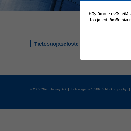
Käytämme evästeitä 
Jos jatkat tämän sivu
Tietosuojaseloste (ulkoinen) 2018-05-
© 2005-2026 Thevinyl AB
|
Fabriksgatan 1, 266 32 Munka Ljungby
|