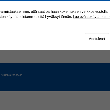
varmistaaksemme, että saat parhaan kokemuksen verkkosivustolla
ston käyttöä, oletamme, että hyväksyt tämän.
Lue evästekäytäntöm
21
Asetukset
All rights reserved