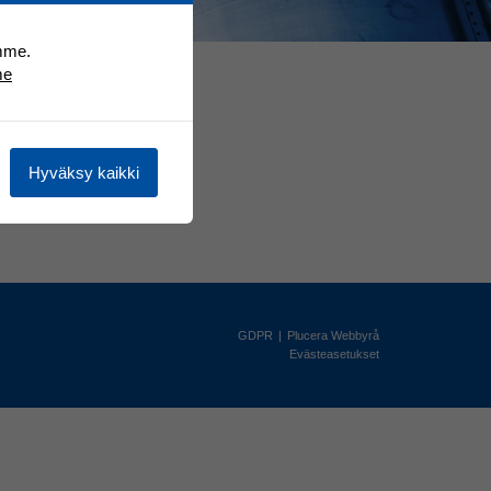
mme.
me
Hyväksy kaikki
GDPR
|
Plucera
Webbyrå
Evästeasetukset