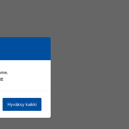
mme.
me
Hyväksy kaikki