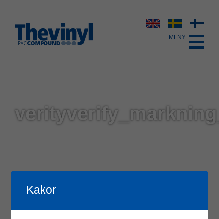
verityverify_marknin
Kakor